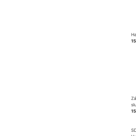
Ha
1
Zá
sl
1
S