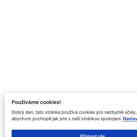
Používáme cookies!
Dobrý den, tato stránka používá cookies pro nezbytné účely,
abychom pochopili jak jste s naší stránkou spokojeni.
Nasta
Přijmout vše