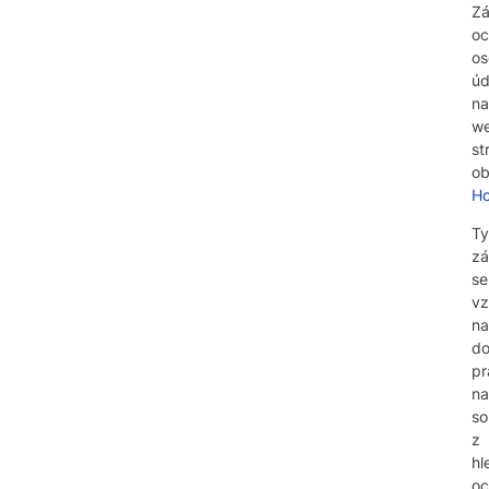
Z
oc
os
úd
na
w
st
o
Ho
Ty
zá
se
vz
na
do
pr
na
so
z
hl
oc