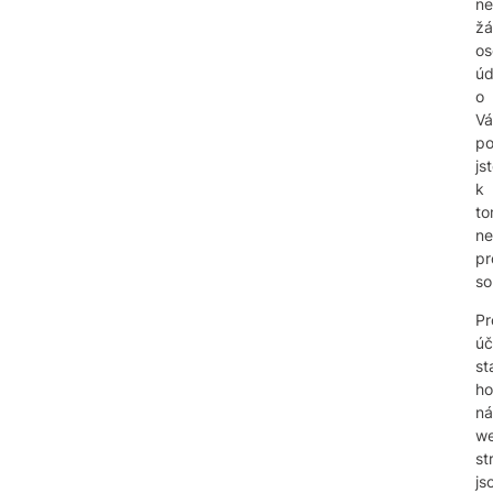
ne
ž
os
úd
o
Vá
p
js
k
t
ne
pr
so
Pr
úč
st
ho
ná
w
st
js