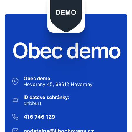
Obec demo
Obec demo
Hovorany 45, 69612 Hovorany
ID datové schránky:
qhbburt
416 746 129
podatelna@libochovany.cz