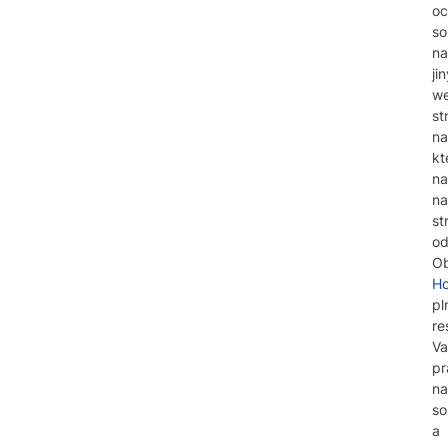
oc
so
na
ji
w
st
na
kt
na
na
st
od
O
Ho
pl
re
Va
pr
na
so
a