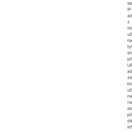
sl
IP
ad
z
ni
už
na
ty
st
př
U
ad
ze
kt
už
na
na
st
př
dá
in