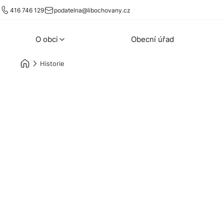
416 746 129
podatelna@libochovany.cz
O obci
Obecní úřad
Historie