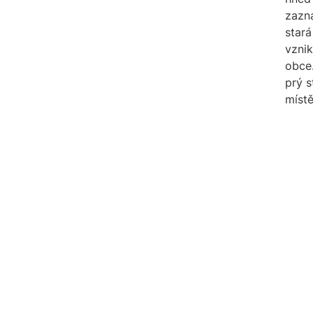
zazn
stará
vzni
obce
prý s
míst