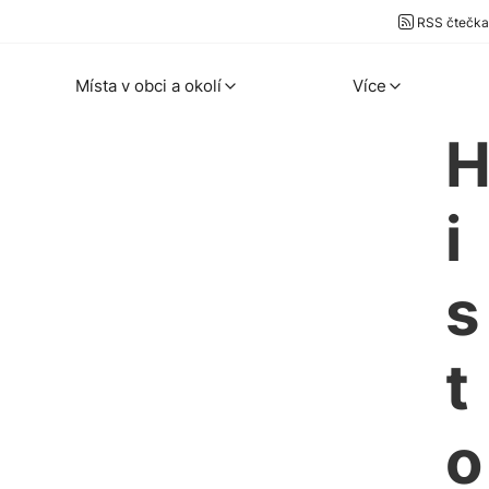
RSS čtečka
Místa v obci a okolí
Více
i
s
t
o