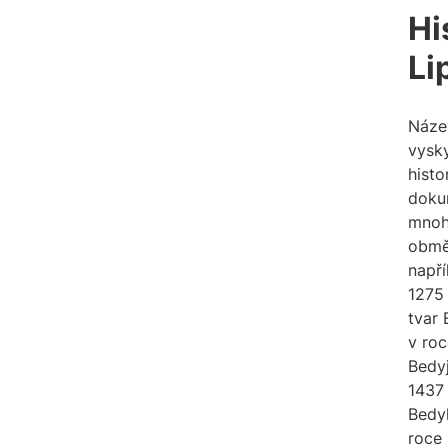
Hi
Li
Náze
vysky
histo
doku
mno
obmě
napří
1275
tvar 
v ro
Bedyj
1437
Bedy
roce