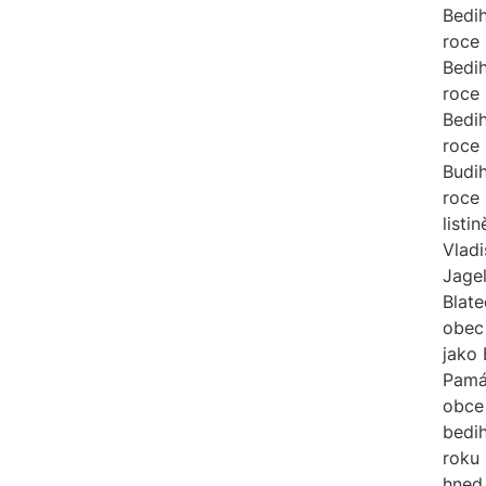
Bedih
roce 
Bedih
roce
Bedih
roce
Budih
roce 
listin
Vladi
Jage
Blate
obec
jako 
Pamá
obce
bedi
roku 
hned