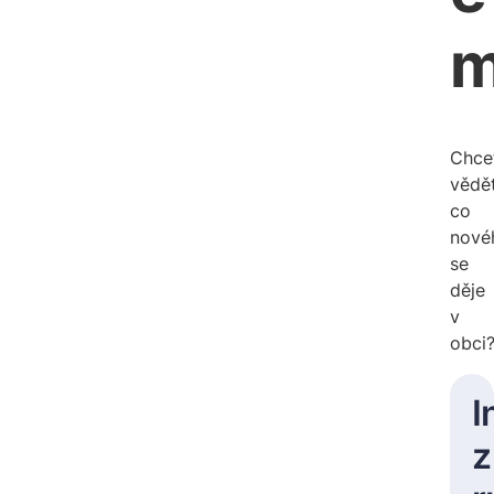
Chce
vědě
co
nové
se
děje
v
obci
I
z