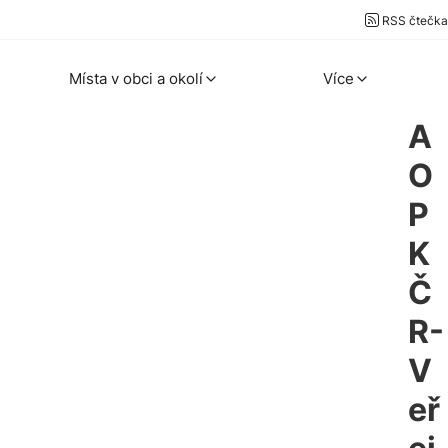
RSS čtečka
Místa v obci a okolí
Více
A
O
P
K
Č
R-
V
eř