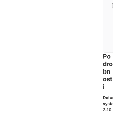
Po
dro
bn
ost
i
Dat
vysta
3.10