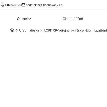
416 746 129
podatelna@libochovany.cz
O obci
Obecní úřad
Úřední deska
AOPK ČR-Veřejná vyhláška-Návrh opatřen