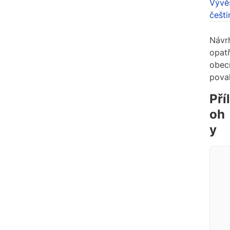
Vývě
češti
Návr
opatř
obec
pova
Příl
oh
y