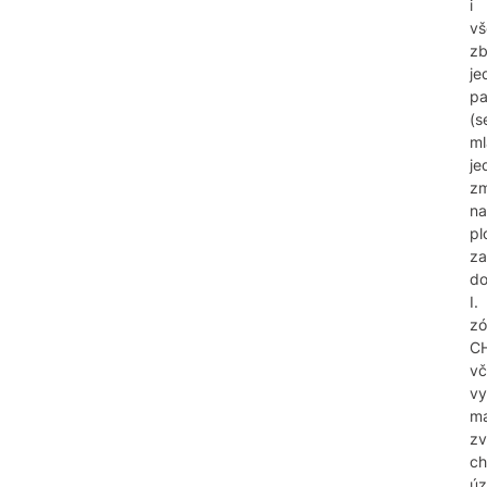
i
vš
zb
je
pa
(s
ml
je
zm
na
pl
za
d
I.
zó
C
vč
vy
ma
zv
ch
úz