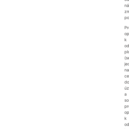
ná
zm
po
Pr
op
k
od
pl
(s
je
na
ce
d
úz
a
so
pr
op
k
od