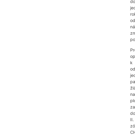
d
je
ro
o
ná
zm
po
Pr
op
k
od
je
pa
žl
na
pl
za
d
II.
zó
C