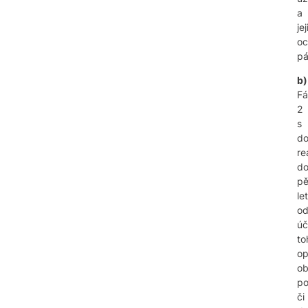
a
je
oc
pá
b)
Fá
2
s
d
re
d
pě
let
o
úč
to
op
o
po
či