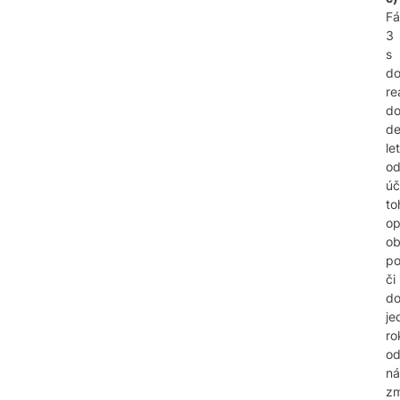
Fá
3
s
d
re
d
de
let
o
úč
to
op
o
po
či
d
je
ro
o
ná
zm