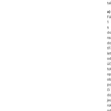
ta
a)
Fá
1
s
d
re
d
tří
let
o
úč
to
op
o
po
či
d
je
ro
o