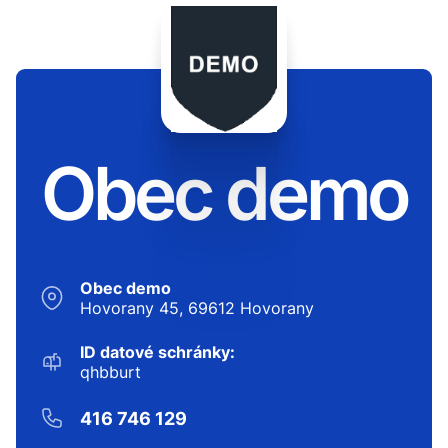
Obec demo
Obec demo
Hovorany 45, 69612 Hovorany
ID datové schránky:
qhbburt
416 746 129