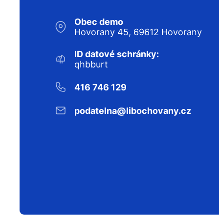
Obec demo
Hovorany 45, 69612 Hovorany
ID datové schránky:
qhbburt
416 746 129
podatelna@libochovany.cz