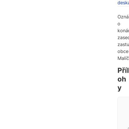
desk
Ozná
o
koná
zase
zastu
obce
Malíč
Příl
oh
y