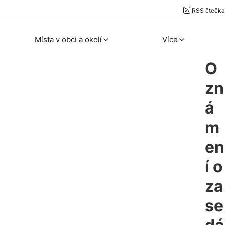
RSS čtečka
Místa v obci a okolí
Více
O
zn
á
m
en
í o
za
se