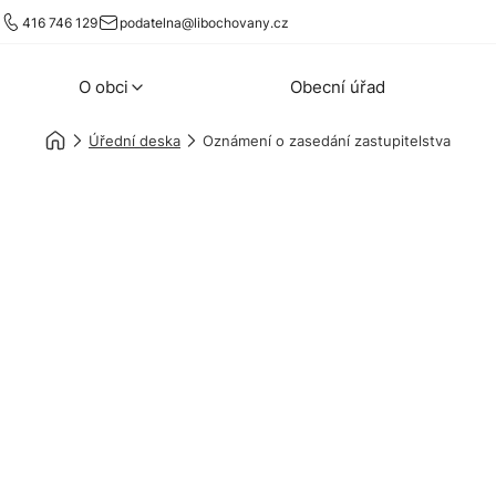
416 746 129
podatelna@libochovany.cz
O obci
Obecní úřad
Úřední deska
Oznámení o zasedání zastupitelstva