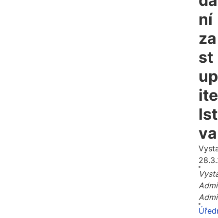
dá
ní
za
st
up
ite
lst
va
Vyst
28.3
Vysta
Admi
Admi
Úřed