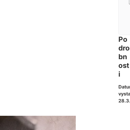
Po
dro
bn
ost
i
Dat
vysta
28.3