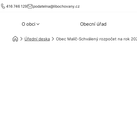
416 746 129
podatelna@libochovany.cz
O obci
Obecní úřad
Úřední deska
Obec Malíč-Schválený rozpočet na rok 20