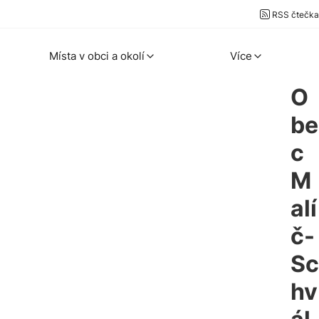
RSS čtečka
Místa v obci a okolí
Více
O
be
c
M
alí
č-
Sc
hv