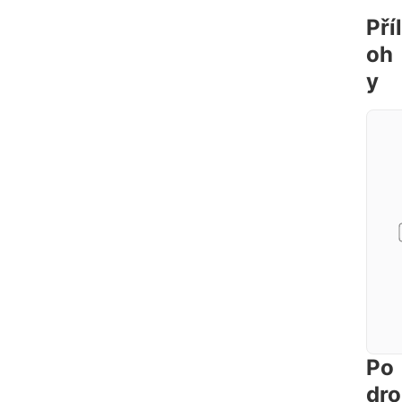
Příl
oh
y
Po
dro