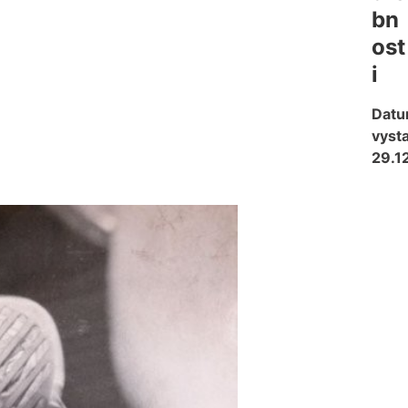
bn
ost
i
Dat
vysta
29.1