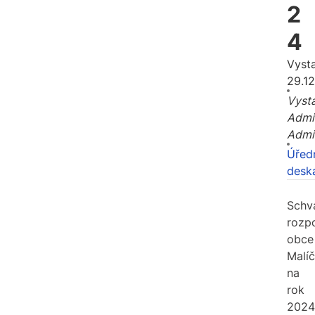
2
4
Vyst
29.1
Vysta
Admi
Admi
Úřed
desk
Schv
rozp
obce
Malíč
na
rok
2024