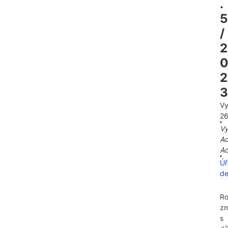
.
5
/
2
2
3
Vy
26
Vy
A
A
Úř
de
Ro
z
s