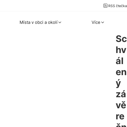
RSS čtečka
Místa v obci a okolí
Více
Sc
hv
ál
en
ý
zá
vě
re