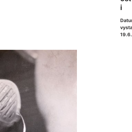
i
Dat
vysta
19.6