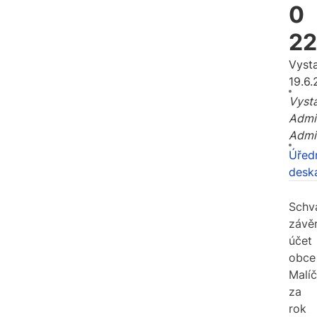
0
22
Vyst
19.6
Vysta
Admi
Admi
Úřed
desk
Schv
závě
účet
obce
Malíč
za
rok