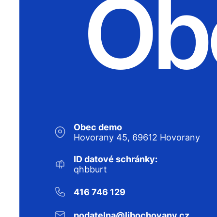
Ob
Obec demo
Hovorany 45, 69612 Hovorany
ID datové schránky:
qhbburt
416 746 129
podatelna@libochovany.cz