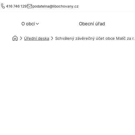
416 746 129
podatelna@libochovany.cz
O obci
Obecní úřad
Úřední deska
Schválený závěrečný účet obce Malíč za r