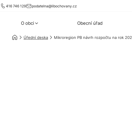
416 746 129
podatelna@libochovany.cz
O obci
Obecní úřad
Úřední deska
Mikroregion PB návrh rozpočtu na rok 20