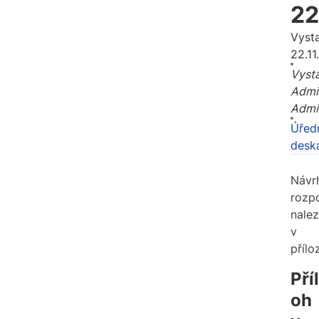
22
Vyst
22.11
Vysta
Admi
Admi
Úřed
desk
Návr
rozp
nale
v
přílo
Příl
oh