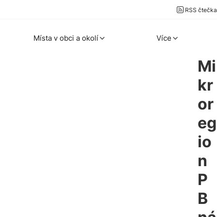
RSS čtečka
Místa v obci a okolí
Více
Mi
kr
or
eg
io
n
P
B