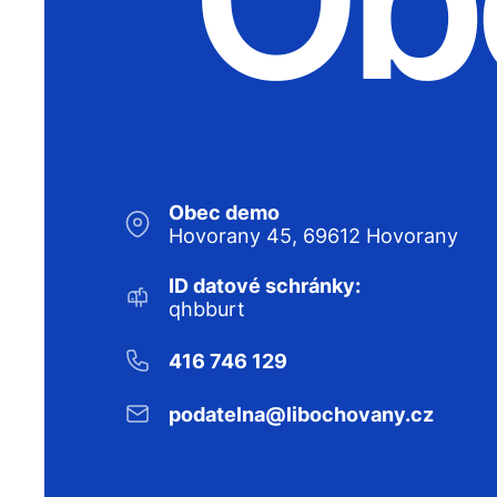
Obec demo
Hovorany 45, 69612 Hovorany
ID datové schránky:
qhbburt
416 746 129
podatelna@libochovany.cz