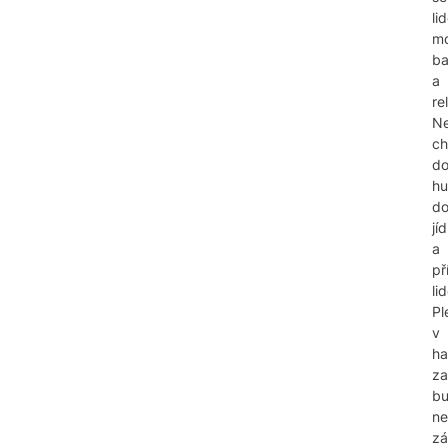
li
m
ba
a
re
N
ch
do
hu
do
jíd
a
př
li
Pl
v
ha
za
b
n
zá