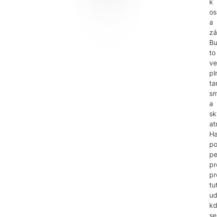
k
os
a
zá
B
to
ve
pl
ta
sm
a
sk
at
Ha
po
pe
pr
pr
tu
ud
k
se