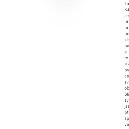
za
K
se
př
pr
p
zi
pa
je
to
ja
b
ce
sv
ož
Sl
sví
ja
pt
zp
ve