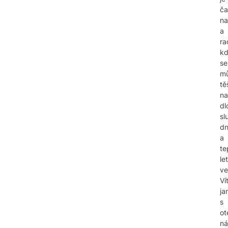
ča
na
a
ra
k
se
m
tě
na
dl
sl
d
a
te
le
ve
Ví
ja
s
ot
ná