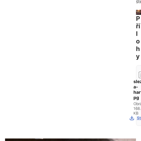
št
P
ří
l
o
h
y
sle
a-
har
pg
Obr
168
KB
St