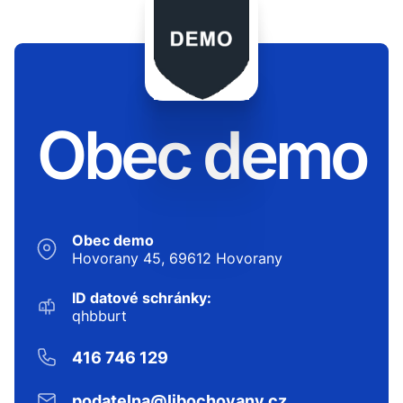
Obec demo
Obec demo
Hovorany 45, 69612 Hovorany
ID datové schránky:
qhbburt
416 746 129
podatelna@libochovany.cz