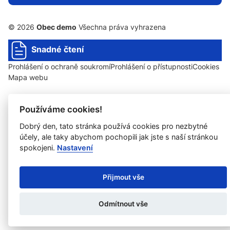
© 2026
Obec demo
Všechna práva vyhrazena
Snadné čtení
Prohlášení o ochraně soukromí
Prohlášení o přístupnosti
Cookies
Mapa webu
Používáme cookies!
Provozovatel: DigiDay Czech s.r.o.
Dobrý den, tato stránka používá cookies pro nezbytné
Redakční systém QARO
účely, ale taky abychom pochopili jak jste s naší stránkou
spokojeni.
Nastavení
Přijmout vše
Odmítnout vše