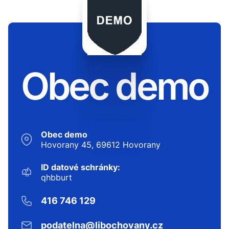
Obec demo
Obec demo
Hovorany 45, 69612 Hovorany
ID datové schránky:
qhbburt
416 746 129
podatelna@libochovany.cz