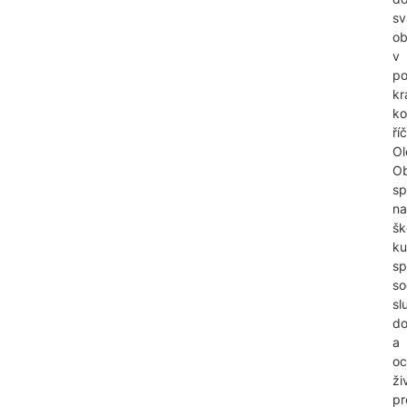
sv
ob
v
p
kr
ko
ří
Ol
O
sp
na
šk
ku
sp
so
sl
do
a
oc
ži
pr