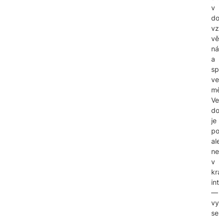
v
do
vz
vě
n
a
sp
ve
mě
Ve
do
je
po
al
ne
v
kr
in
—
vy
se