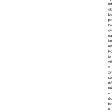
In
ob
b
po
ry
ov
na
ko
ad
Po
je
vě
v
zi
se
dě
ná
–
do
bo
a