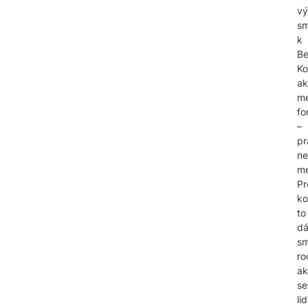
vý
s
k
B
Ko
ak
me
fo
–
pr
ne
me
Pr
ko
to
d
sm
ro
ak
se
li