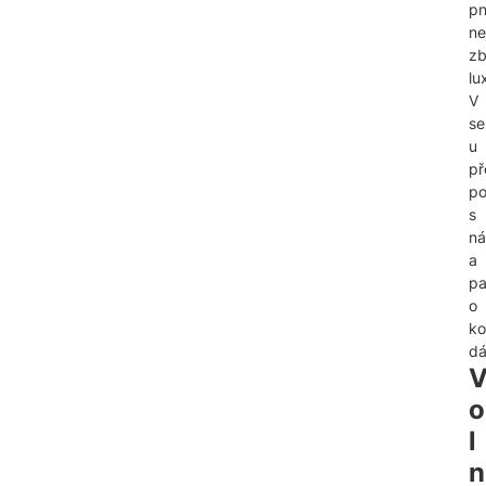
p
ne
zb
lu
V
se
u
př
po
s
ná
a
pa
o
ko
dá
o
l
n