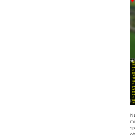
N
mi
sp
ob