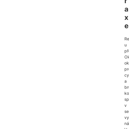
r
a
x
e
Re
u
př
Ol
ok
pr
cy
a
br
ko
sp
v
se
vy
ná