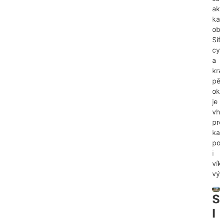
ak
k
ob
Sí
cy
a
kr
pě
ok
je
v
pr
ka
p
i
ví
vý
S
l