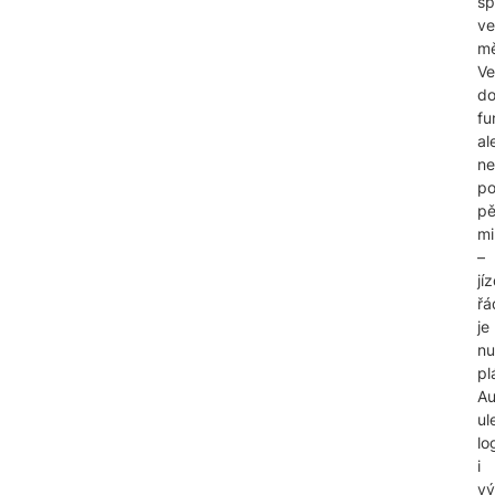
sp
ve
mě
Ve
do
fu
al
ne
p
pě
mi
–
jí
řá
je
nu
pl
Au
ul
lo
i
vý