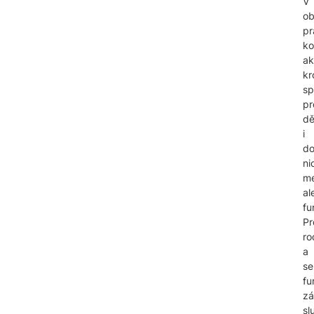
V
ob
pr
ko
ak
kr
sp
pr
dě
i
do
ni
me
al
fu
Pr
ro
a
se
fu
zá
sl