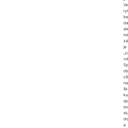
Ve
ry
b
da
al
mě
zá
je
„z
ro
Sp
ob
cíl
na
šk
ku
sp
so
sl
do
a