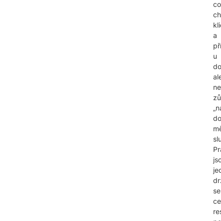
co
ch
kl
a
př
u
d
al
ne
zů
„n
do
mě
sl
Pr
js
je
dr
se
ce
re