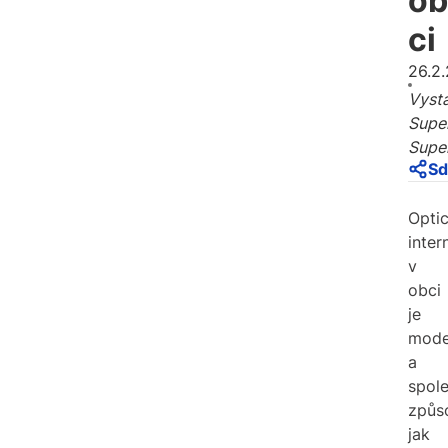
ob
ci
26.2
Vysta
Supe
Supe
Sd
Opti
inter
v
obci
je
mode
a
spole
způs
jak