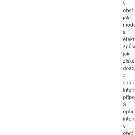
v
obci
jako
mode
a
efekt
způs
jak
získa
dost
a
spole
inter
připo
S
opti
inte
v
obci