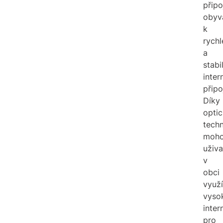
připo
obyv
k
rych
a
stabi
inte
připo
Díky
opti
techn
moh
uživa
v
obci
využí
vyso
inter
pro