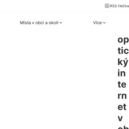
RSS čtečka
Místa v obci a okolí
Více
op
tic
ký
in
te
rn
et
v