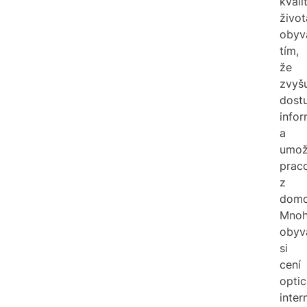
kvali
život
obyv
tím,
že
zvyš
dost
infor
a
umož
prac
z
domo
Mno
obyv
si
cení
opti
inter