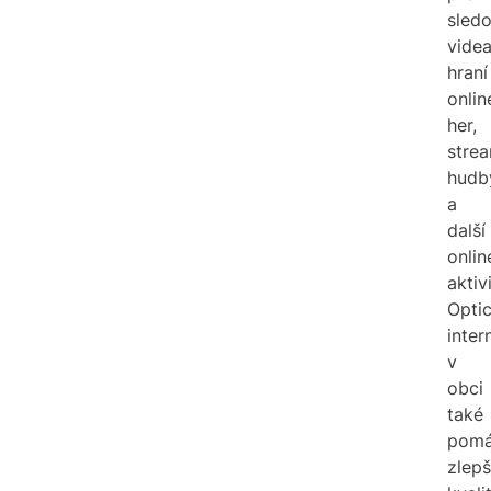
sledo
videa
hraní
onlin
her,
stre
hudb
a
další
onlin
aktivi
Opti
inter
v
obci
také
pom
zlepš