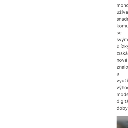
moh
uživa
snad
komu
se
svým
blízk
získá
nové
znalo
a
využí
výho
mode
digitá
doby