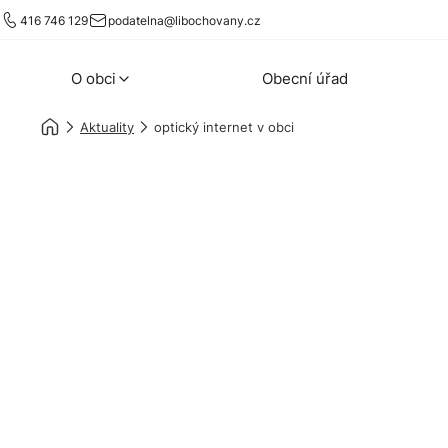
416 746 129
podatelna@libochovany.cz
O obci
Obecní úřad
Aktuality
optický internet v obci