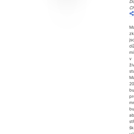
Do
Ch
Ma
zk
js
dů
mi
v
ži
st
Ma
2
b
pr
m
bu
ab
st
šk
v