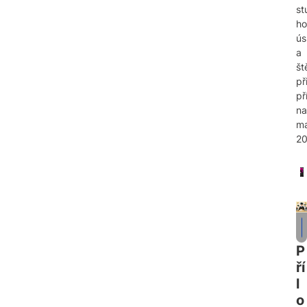
st
h
ús
a
št
př
př
na
ma
20
P
ří
l
o