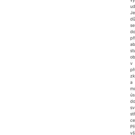
ud
Je
dů
se
do
př
a
st
ob
v
př
zk
a
mo
ús
do
sv
st
ce
Př
v